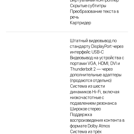
Скрытые субтитры
Преобразование текста в
речь
Картридер
Штатный видеовывод по
стандарту DisplayPort через
интерфейс USB-C
Видеовывод на устройства с
портами VGA, HDMI, DVI и
Thunderbolt 2 — через
дополнительные адаптеры
(продаются отдельно)
Система из шести
динамиков Hi-Fi, включая
низкочастотные с
подавлением резонанса
Широкое стерео
Поддержка
воспроизведения контента в
формате Dolby Atmos
Система из трёх