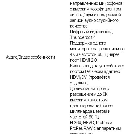
направленных микрофонов
с высоким коэффициентом
сигнал/шум и поддержкой
записи аудио студийного
качества
Цифровой видеовыход
Thunderbolt 4
Поддержка одного
монитора с разрешением до
4K и частотой 60 Гц через
Аудио/Видео особенности
порт HDMI 2.0
Видеовывод на устройства с
портом DVI через адаптер
HDMI/DVI (продаётся
отдельно)
До двух мониторов с
разрешением до 6K,
высоким качеством
цветопередачи (более
миллиарда цветов) и
частотой 60 Гц
H.264, HEVC, ProRes и
ProRes RAW с аппаратным
ускорением