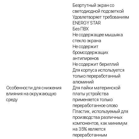
Безртутный экран со
светодиодной подсветкой
Удовлетворяет требованиям
ENERGY STAR
Без ПВХ
Не содержащее мышьяка
стекло экрана
Не содержит
бромсодержащих
антипиренов
Не содержит бериллий
Для корпуса используется
только переработанный
алюминий
Особенности для снижения
Для пайки материнской
влияния на окружающую
платы устройства
среду
применяется только
переработанное олово
Пластик, используемый для
производства различных
компонентов, как минимум
на 35% является
переработанным